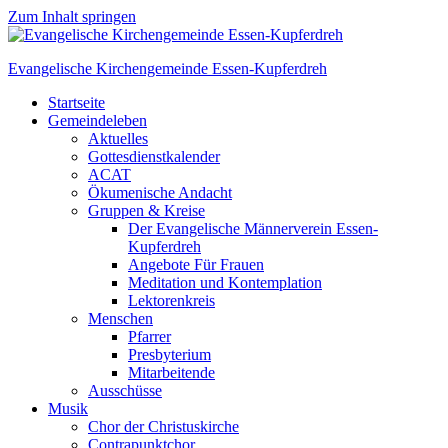
Zum Inhalt springen
Evangelische Kirchengemeinde Essen-Kupferdreh
Startseite
Gemeindeleben
Aktuelles
Gottesdienstkalender
ACAT
Ökumenische Andacht
Gruppen & Kreise
Der Evangelische Männerverein Essen-
Kupferdreh
Angebote Für Frauen
Meditation und Kontemplation
Lektorenkreis
Menschen
Pfarrer
Presbyterium
Mitarbeitende
Ausschüsse
Musik
Chor der Christuskirche
Contrapunktchor