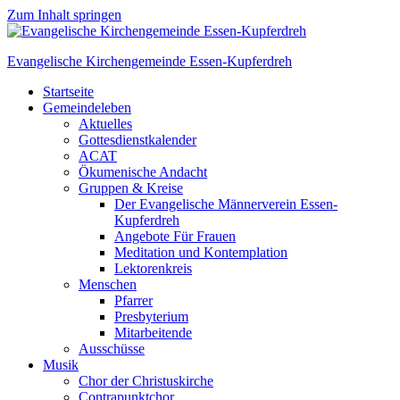
Zum Inhalt springen
Evangelische Kirchengemeinde Essen-Kupferdreh
Startseite
Gemeindeleben
Aktuelles
Gottesdienstkalender
ACAT
Ökumenische Andacht
Gruppen & Kreise
Der Evangelische Männerverein Essen-
Kupferdreh
Angebote Für Frauen
Meditation und Kontemplation
Lektorenkreis
Menschen
Pfarrer
Presbyterium
Mitarbeitende
Ausschüsse
Musik
Chor der Christuskirche
Contrapunktchor