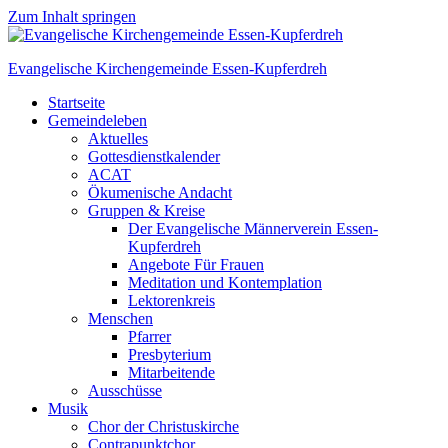
Zum Inhalt springen
Evangelische Kirchengemeinde Essen-Kupferdreh
Startseite
Gemeindeleben
Aktuelles
Gottesdienstkalender
ACAT
Ökumenische Andacht
Gruppen & Kreise
Der Evangelische Männerverein Essen-
Kupferdreh
Angebote Für Frauen
Meditation und Kontemplation
Lektorenkreis
Menschen
Pfarrer
Presbyterium
Mitarbeitende
Ausschüsse
Musik
Chor der Christuskirche
Contrapunktchor