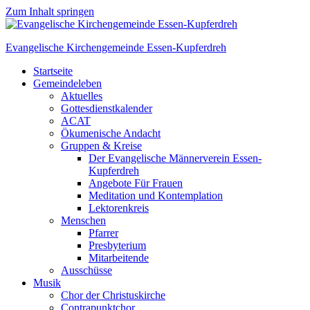
Zum Inhalt springen
Evangelische Kirchengemeinde Essen-Kupferdreh
Startseite
Gemeindeleben
Aktuelles
Gottesdienstkalender
ACAT
Ökumenische Andacht
Gruppen & Kreise
Der Evangelische Männerverein Essen-
Kupferdreh
Angebote Für Frauen
Meditation und Kontemplation
Lektorenkreis
Menschen
Pfarrer
Presbyterium
Mitarbeitende
Ausschüsse
Musik
Chor der Christuskirche
Contrapunktchor