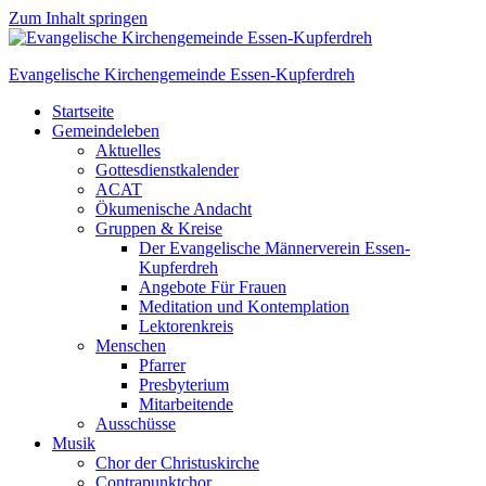
Zum Inhalt springen
Evangelische Kirchengemeinde Essen-Kupferdreh
Startseite
Gemeindeleben
Aktuelles
Gottesdienstkalender
ACAT
Ökumenische Andacht
Gruppen & Kreise
Der Evangelische Männerverein Essen-
Kupferdreh
Angebote Für Frauen
Meditation und Kontemplation
Lektorenkreis
Menschen
Pfarrer
Presbyterium
Mitarbeitende
Ausschüsse
Musik
Chor der Christuskirche
Contrapunktchor