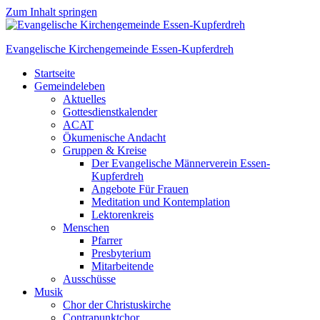
Zum Inhalt springen
Evangelische Kirchengemeinde Essen-Kupferdreh
Startseite
Gemeindeleben
Aktuelles
Gottesdienstkalender
ACAT
Ökumenische Andacht
Gruppen & Kreise
Der Evangelische Männerverein Essen-
Kupferdreh
Angebote Für Frauen
Meditation und Kontemplation
Lektorenkreis
Menschen
Pfarrer
Presbyterium
Mitarbeitende
Ausschüsse
Musik
Chor der Christuskirche
Contrapunktchor