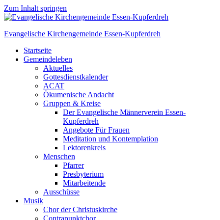
Zum Inhalt springen
Evangelische Kirchengemeinde Essen-Kupferdreh
Startseite
Gemeindeleben
Aktuelles
Gottesdienstkalender
ACAT
Ökumenische Andacht
Gruppen & Kreise
Der Evangelische Männerverein Essen-
Kupferdreh
Angebote Für Frauen
Meditation und Kontemplation
Lektorenkreis
Menschen
Pfarrer
Presbyterium
Mitarbeitende
Ausschüsse
Musik
Chor der Christuskirche
Contrapunktchor